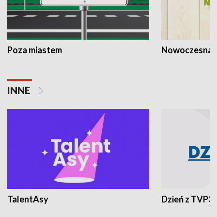
Poza miastem
Nowoczesna 
INNE
TalentAsy
Dzień z TVP3