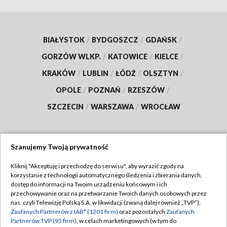
BIAŁYSTOK
/
BYDGOSZCZ
/
GDAŃSK
/
GORZÓW WLKP.
/
KATOWICE
/
KIELCE
/
KRAKÓW
/
LUBLIN
/
ŁÓDŹ
/
OLSZTYN
/
OPOLE
/
POZNAŃ
/
RZESZÓW
/
SZCZECIN
/
WARSZAWA
/
WROCŁAW
Szanujemy Twoją prywatność
Dołącz do nas:
Kliknij "Akceptuję i przechodzę do serwisu", aby wyrazić zgody na
korzystanie z technologii automatycznego śledzenia i zbierania danych,
TVP
dostęp do informacji na Twoim urządzeniu końcowym i ich
Abonament TVP
przechowywanie oraz na przetwarzanie Twoich danych osobowych przez
Regulamin TVP
nas, czyli Telewizję Polską S.A. w likwidacji (zwaną dalej również „TVP”),
Emisja w TVP
Zaufanych Partnerów z IAB* (1201 firm)
oraz pozostałych
Zaufanych
Polityka prywatności
Partnerów TVP (93 firm)
, w celach marketingowych (w tym do
Centrum informacji TVP