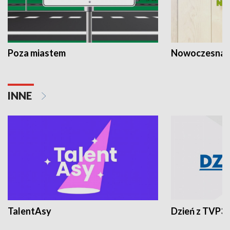
Poza miastem
Nowoczesna 
INNE
TalentAsy
Dzień z TVP3