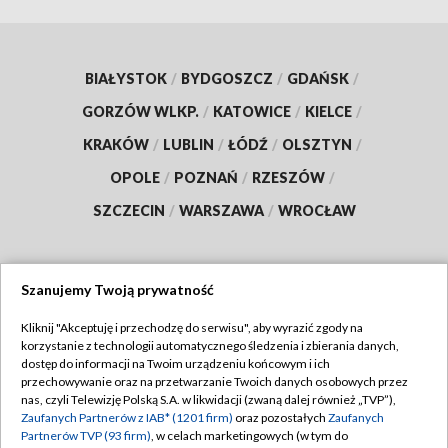
BIAŁYSTOK
/
BYDGOSZCZ
/
GDAŃSK
/
GORZÓW WLKP.
/
KATOWICE
/
KIELCE
/
KRAKÓW
/
LUBLIN
/
ŁÓDŹ
/
OLSZTYN
/
OPOLE
/
POZNAŃ
/
RZESZÓW
/
SZCZECIN
/
WARSZAWA
/
WROCŁAW
Szanujemy Twoją prywatność
Dołącz do nas:
Kliknij "Akceptuję i przechodzę do serwisu", aby wyrazić zgody na
korzystanie z technologii automatycznego śledzenia i zbierania danych,
TVP
dostęp do informacji na Twoim urządzeniu końcowym i ich
Abonament TVP
przechowywanie oraz na przetwarzanie Twoich danych osobowych przez
Regulamin TVP
nas, czyli Telewizję Polską S.A. w likwidacji (zwaną dalej również „TVP”),
Emisja w TVP
Zaufanych Partnerów z IAB* (1201 firm)
oraz pozostałych
Zaufanych
Polityka prywatności
Partnerów TVP (93 firm)
, w celach marketingowych (w tym do
Centrum informacji TVP