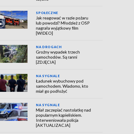
SPOŁECZNE
Jak reagować w razie pożaru
lub powodzi? Młodzież z OSP
nagrała wyjątkowy film
[WIDEO]
NA DROGACH
Groźny wypadek trzech
samochodów. Są ranni
[ZDJĘCIA]
NA SYGNALE
Ładunek wybuchowy pod
samochodem. Wiadomo, kto
miał go podłożyć
NA SYGNALE
Miał zaczepiać nastolatkę nad
popularnym kąpieliskiem.
Interweniowała policja
[AKTUALIZACJA]