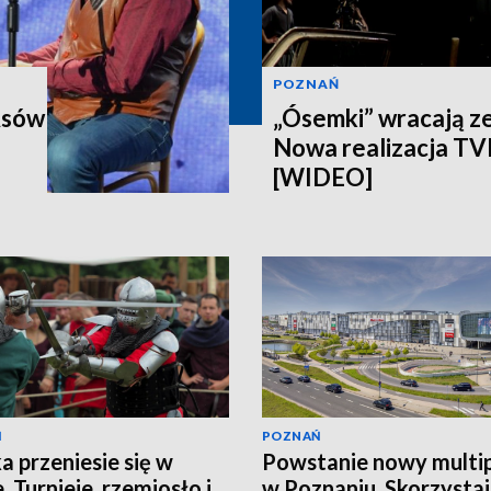
POZNAŃ
Asów
„Ósemki” wracają z
Nowa realizacja T
[WIDEO]
Ń
POZNAŃ
a przeniesie się w
Powstanie nowy multi
. Turnieje, rzemiosło i
w Poznaniu. Skorzystaj