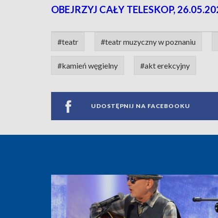
OBEJRZYJ CAŁY TELESKOP, 26.05.20
#teatr
#teatr muzyczny w poznaniu
#kamień węgielny
#akt erekcyjny
UDOSTĘPNIJ NA FACEBOOKU