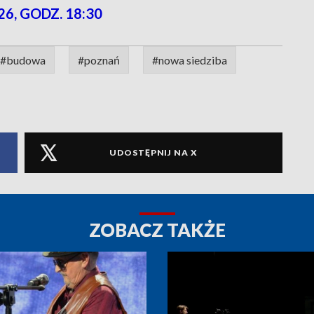
26, GODZ. 18:30
#budowa
#poznań
#nowa siedziba
UDOSTĘPNIJ NA X
ZOBACZ TAKŻE