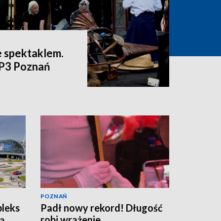
e spektaklem.
VP3 Poznań
POZNAŃ
pleks
Padł nowy rekord! Długość
ą
robi wrażenie