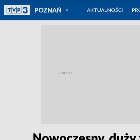
POWRÓT DO
POZNAŃ
AKTUALNOŚCI
PR
TVP REGIONY
Nowoczesny, duży t