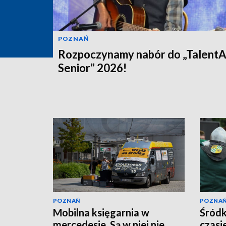
POZNAŃ
Rozpoczynamy nabór do „Talent
Senior” 2026!
POZNAŃ
POZNA
Mobilna księgarnia w
Śródk
mercedesie. Są w niej nie
czasie