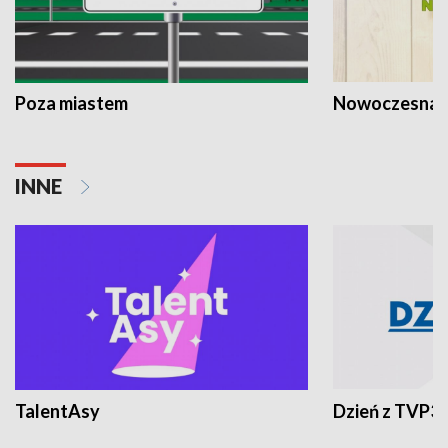
Poza miastem
Nowoczesna 
INNE
TalentAsy
Dzień z TVP3