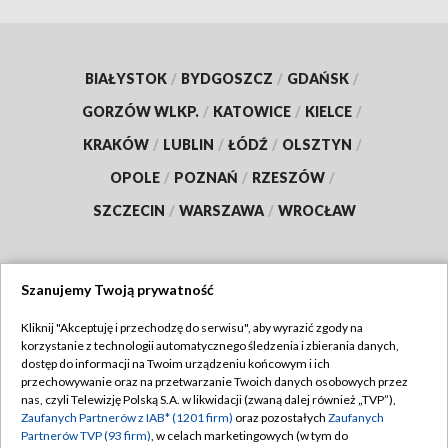
BIAŁYSTOK
/
BYDGOSZCZ
/
GDAŃSK
/
GORZÓW WLKP.
/
KATOWICE
/
KIELCE
/
KRAKÓW
/
LUBLIN
/
ŁÓDŹ
/
OLSZTYN
/
OPOLE
/
POZNAŃ
/
RZESZÓW
/
SZCZECIN
/
WARSZAWA
/
WROCŁAW
Szanujemy Twoją prywatność
Dołącz do nas:
Kliknij "Akceptuję i przechodzę do serwisu", aby wyrazić zgody na
korzystanie z technologii automatycznego śledzenia i zbierania danych,
TVP
dostęp do informacji na Twoim urządzeniu końcowym i ich
Abonament TVP
przechowywanie oraz na przetwarzanie Twoich danych osobowych przez
Regulamin TVP
nas, czyli Telewizję Polską S.A. w likwidacji (zwaną dalej również „TVP”),
Emisja w TVP
Zaufanych Partnerów z IAB* (1201 firm)
oraz pozostałych
Zaufanych
Polityka prywatności
Partnerów TVP (93 firm)
, w celach marketingowych (w tym do
Centrum informacji TVP