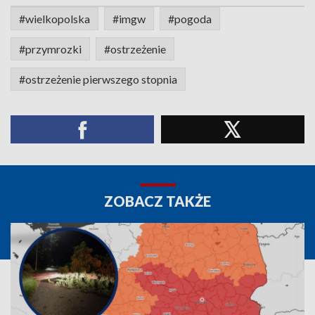
#wielkopolska
#imgw
#pogoda
#przymrozki
#ostrzeżenie
#ostrzeżenie pierwszego stopnia
ZOBACZ TAKŻE