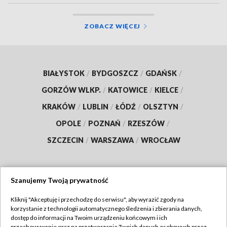
ZOBACZ WIĘCEJ
BIAŁYSTOK
/
BYDGOSZCZ
/
GDAŃSK
/
GORZÓW WLKP.
/
KATOWICE
/
KIELCE
/
KRAKÓW
/
LUBLIN
/
ŁÓDŹ
/
OLSZTYN
/
OPOLE
/
POZNAŃ
/
RZESZÓW
/
SZCZECIN
/
WARSZAWA
/
WROCŁAW
Szanujemy Twoją prywatność
Dołącz do nas:
Kliknij "Akceptuję i przechodzę do serwisu", aby wyrazić zgody na
korzystanie z technologii automatycznego śledzenia i zbierania danych,
TVP
dostęp do informacji na Twoim urządzeniu końcowym i ich
przechowywanie oraz na przetwarzanie Twoich danych osobowych przez