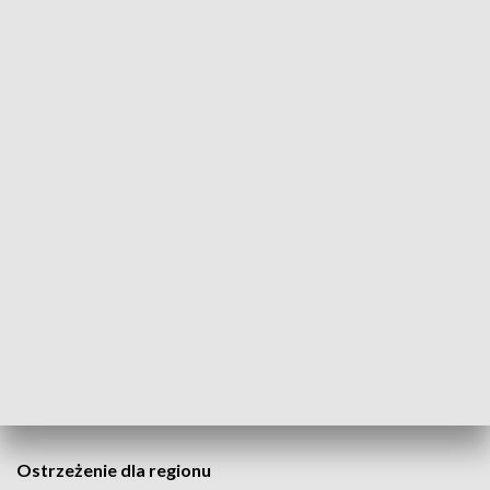
przed… przymrozkami.
Prognozowany jest spadek temperatury
powietrza do około 3°C, natomiast przy
gruncie lokalnie do -2°C.Temperatura
będzie zróżnicowana przestrzennie, a
przymrozki będą miały charakter lokalny.
Największe prawdopodobieństwo ich
wystąpienia dotyczy obniżeń terenu
– czytamy w komunikacie.
CZYTAJ TAKŻE:
„Śnieżyca” w środku wiosny? Biały puch
wrócił do Poznania
Ostrzeżenie dla regionu