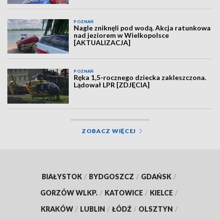
POZNAŃ
Nagle zniknęli pod wodą. Akcja ratunkowa
nad jeziorem w Wielkopolsce
[AKTUALIZACJA]
POZNAŃ
Ręka 1,5-rocznego dziecka zakleszczona.
Lądował LPR [ZDJĘCIA]
ZOBACZ WIĘCEJ
BIAŁYSTOK
/
BYDGOSZCZ
/
GDAŃSK
/
GORZÓW WLKP.
/
KATOWICE
/
KIELCE
/
KRAKÓW
/
LUBLIN
/
ŁÓDŹ
/
OLSZTYN
/