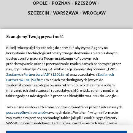
OPOLE
/
POZNAŃ
/
RZESZÓW
/
SZCZECIN
/
WARSZAWA
/
WROCŁAW
Szanujemy Twoją prywatność
Dołącz do nas:
Kliknij "Akceptuję i przechodzę do serwisu", aby wyrazić zgody na
korzystanie z technologii automatycznego śledzenia i zbierania danych,
TVP
dostęp do informacji na Twoim urządzeniu końcowym i ich
Abonament TVP
przechowywanie oraz na przetwarzanie Twoich danych osobowych przez
Regulamin TVP
nas, czyli Telewizję Polską S.A. w likwidacji (zwaną dalej również „TVP”),
Emisja w TVP
Polityka prywatności
Zaufanych Partnerów z IAB* (1201 firm)
oraz pozostałych
Zaufanych
Partnerów TVP (93 firm)
, w celach marketingowych (w tym do
Centrum informacji TVP
Moje zgody
zautomatyzowanego dopasowania reklam do Twoich zainteresowań i
mierzenia ich skuteczności) i pozostałych, które wskazujemy poniżej, a
Naziemna Telewizja Cyfrowa
Pomoc
także zgody na udostępnianie przez nas identyfikatora PPID do Google.
Sklep TVP
Biuro reklamy
Twoje dane osobowe zbierane podczas odwiedzania przez Ciebie naszych
Rada Programowa
Kontakt
poszczególnych serwisów
zwanych dalej „Portalem”, w tym informacje
zapisywane za pomocą technologii takich jak: pliki cookie, sygnalizatory
System NOS
WWW lub innych podobnych technologii umożliwiających świadczenie
dopasowanych i bezpiecznych usług, personalizację treści oraz reklam,
Informacje o nadawcy
Kanały