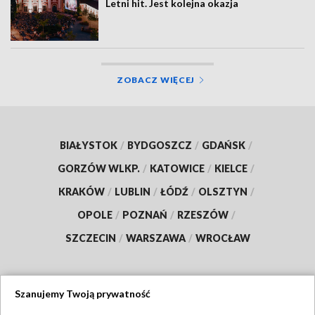
Letni hit. Jest kolejna okazja
ZOBACZ WIĘCEJ
BIAŁYSTOK
/
BYDGOSZCZ
/
GDAŃSK
/
GORZÓW WLKP.
/
KATOWICE
/
KIELCE
/
KRAKÓW
/
LUBLIN
/
ŁÓDŹ
/
OLSZTYN
/
OPOLE
/
POZNAŃ
/
RZESZÓW
/
SZCZECIN
/
WARSZAWA
/
WROCŁAW
Szanujemy Twoją prywatność
Dołącz do nas: