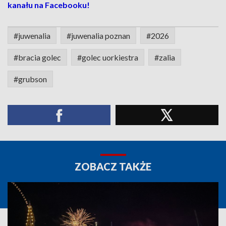
kanału na Facebooku!
#juwenalia
#juwenalia poznan
#2026
#bracia golec
#golec uorkiestra
#zalia
#grubson
ZOBACZ TAKŻE