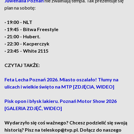
Juwenalia Poznań
nie zwalniają tempa. Tak prezentuje się
plan na sobotę:
· 19:00
–
NLT
· 19:45
–
Bitwa Freestyle
· 21:00
–
Hubert.
· 22:30
–
Kacperczyk
· 23:45
–
White 2115
CZYTAJ TAKŻE:
Feta Lecha Poznań 2026. Miasto oszalało! Tłumy na
ulicach i wielkie święto na MTP [ZDJĘCIA, WIDEO]
Pisk opon i błysk lakieru. Poznań Motor Show 2026
[GALERIA ZDJĘĆ, WIDEO]
Wydarzyło się coś ważnego? Chcesz podzielić się swoją
historią? Pisz na teleskop@tvp.pl. Dołącz do naszego