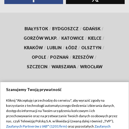
BIAŁYSTOK
/
BYDGOSZCZ
/
GDAŃSK
/
GORZÓW WLKP.
/
KATOWICE
/
KIELCE
/
KRAKÓW
/
LUBLIN
/
ŁÓDŹ
/
OLSZTYN
/
OPOLE
/
POZNAŃ
/
RZESZÓW
/
SZCZECIN
/
WARSZAWA
/
WROCŁAW
Szanujemy Twoją prywatność
Dołącz do nas:
Kliknij "Akceptuję i przechodzę do serwisu", aby wyrazić zgody na
korzystanie z technologii automatycznego śledzenia i zbierania danych,
TVP
dostęp do informacji na Twoim urządzeniu końcowym i ich
Abonament TVP
przechowywanie oraz na przetwarzanie Twoich danych osobowych przez
Regulamin TVP
nas, czyli Telewizję Polską S.A. w likwidacji (zwaną dalej również „TVP”),
Emisja w TVP
Polityka prywatności
Zaufanych Partnerów z IAB* (1201 firm)
oraz pozostałych
Zaufanych