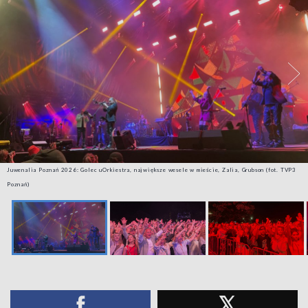
Juwenalia Poznań 2026: Golec uOrkiestra, największe wesele w mieście, Zalia, Grubson (fot. TVP3
Poznań)