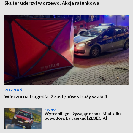
Skuter uderzył w drzewo. Akcja ratunkowa
POZNAŃ
Wieczorna tragedia. 7 zastępów straży w akcji
POZNAŃ
Wytropili go używając drona. Miał kilka
powodów, by uciekać [ZDJĘCIA]