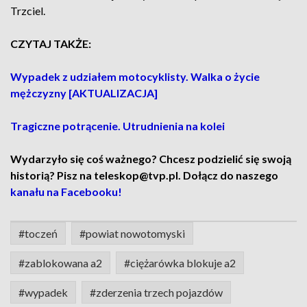
Trzciel.
CZYTAJ TAKŻE:
Wypadek z udziałem motocyklisty. Walka o życie
mężczyzny [AKTUALIZACJA]
Tragiczne potrącenie. Utrudnienia na kolei
Wydarzyło się coś ważnego? Chcesz podzielić się swoją
historią? Pisz na teleskop@tvp.pl. Dołącz do naszego
kanału na Facebooku!
#toczeń
#powiat nowotomyski
#zablokowana a2
#ciężarówka blokuje a2
#wypadek
#zderzenia trzech pojazdów