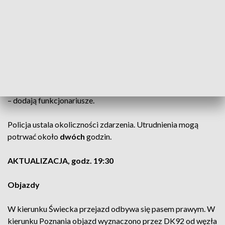
Na węźle Nowy Tomyśl w kierunku
Świecka samochody kierowane są na
DK92, natomiast w przeciwnym kierunku
na węźle Trzciel pojazdy kierowane są
również na DK92
– dodają funkcjonariusze.
Policja ustala okoliczności zdarzenia. Utrudnienia mogą
potrwać około
dwóch
godzin.
AKTUALIZACJA, godz. 19:30
Objazdy
W kierunku Świecka przejazd odbywa się pasem prawym. W
kierunku Poznania objazd wyznaczono przez DK92 od węzła