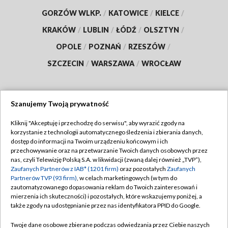
GORZÓW WLKP.
/
KATOWICE
/
KIELCE
/
KRAKÓW
/
LUBLIN
/
ŁÓDŹ
/
OLSZTYN
/
OPOLE
/
POZNAŃ
/
RZESZÓW
/
SZCZECIN
/
WARSZAWA
/
WROCŁAW
Szanujemy Twoją prywatność
Dołącz do nas:
Kliknij "Akceptuję i przechodzę do serwisu", aby wyrazić zgody na
korzystanie z technologii automatycznego śledzenia i zbierania danych,
TVP
dostęp do informacji na Twoim urządzeniu końcowym i ich
Abonament TVP
przechowywanie oraz na przetwarzanie Twoich danych osobowych przez
Regulamin TVP
nas, czyli Telewizję Polską S.A. w likwidacji (zwaną dalej również „TVP”),
Emisja w TVP
Polityka prywatności
Zaufanych Partnerów z IAB* (1201 firm)
oraz pozostałych
Zaufanych
Partnerów TVP (93 firm)
, w celach marketingowych (w tym do
Centrum informacji TVP
Moje zgody
zautomatyzowanego dopasowania reklam do Twoich zainteresowań i
mierzenia ich skuteczności) i pozostałych, które wskazujemy poniżej, a
Naziemna Telewizja Cyfrowa
Pomoc
także zgody na udostępnianie przez nas identyfikatora PPID do Google.
Sklep TVP
Biuro reklamy
Twoje dane osobowe zbierane podczas odwiedzania przez Ciebie naszych