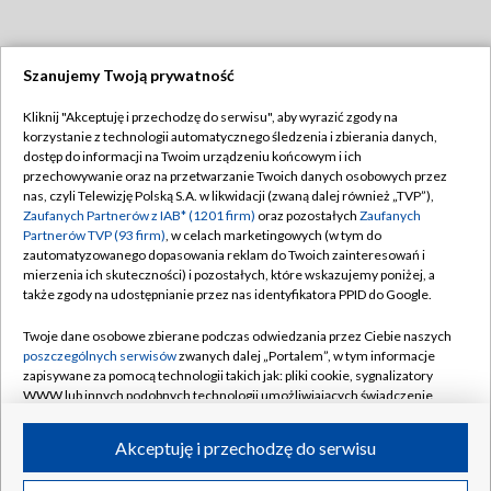
Szanujemy Twoją prywatność
Dołącz do nas:
Kliknij "Akceptuję i przechodzę do serwisu", aby wyrazić zgody na
korzystanie z technologii automatycznego śledzenia i zbierania danych,
TVP
dostęp do informacji na Twoim urządzeniu końcowym i ich
Abonament TVP
przechowywanie oraz na przetwarzanie Twoich danych osobowych przez
Regulamin TVP
nas, czyli Telewizję Polską S.A. w likwidacji (zwaną dalej również „TVP”),
Emisja w TVP
Polityka prywatności
Zaufanych Partnerów z IAB* (1201 firm)
oraz pozostałych
Zaufanych
Partnerów TVP (93 firm)
, w celach marketingowych (w tym do
Centrum informacji TVP
Moje zgody
zautomatyzowanego dopasowania reklam do Twoich zainteresowań i
mierzenia ich skuteczności) i pozostałych, które wskazujemy poniżej, a
Naziemna Telewizja Cyfrowa
Pomoc
także zgody na udostępnianie przez nas identyfikatora PPID do Google.
Sklep TVP
Biuro reklamy
Twoje dane osobowe zbierane podczas odwiedzania przez Ciebie naszych
Rada Programowa
Kontakt
poszczególnych serwisów
zwanych dalej „Portalem”, w tym informacje
zapisywane za pomocą technologii takich jak: pliki cookie, sygnalizatory
System NOS
WWW lub innych podobnych technologii umożliwiających świadczenie
dopasowanych i bezpiecznych usług, personalizację treści oraz reklam,
Informacje o nadawcy
Kanały
udostępnianie funkcji mediów społecznościowych oraz analizowanie
Akceptuję i przechodzę do serwisu
ruchu w Internecie.
Program dla prasy
©2026 Telewizja Polska S.A. w likwidacji