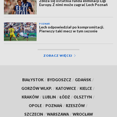
Zbliża się ostatnia runda eliminacji Ligi
Europy. Z nimi może zagrać Lech Poznań
POZNAŃ
Lech odpowiedział po kompromitacji.
Pierwszy taki mecz w tym sezonie
ZOBACZ WIĘCEJ
BIAŁYSTOK
/
BYDGOSZCZ
/
GDAŃSK
/
GORZÓW WLKP.
/
KATOWICE
/
KIELCE
/
KRAKÓW
/
LUBLIN
/
ŁÓDŹ
/
OLSZTYN
/
OPOLE
/
POZNAŃ
/
RZESZÓW
/
SZCZECIN
/
WARSZAWA
/
WROCŁAW