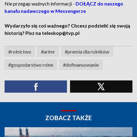
Nie przegap ważnych informacji -
DOŁĄCZ do naszego
kanału nadawczego w Messengerze
Wydarzyło się coś ważnego? Chcesz podzielić się swoją
historią? Pisz na teleskop@tvp.pl
#rolnictwo
#arimr
#premia dla rolników
#gospodarstwo rolne
#dofinansowanie
ZOBACZ TAKŻE