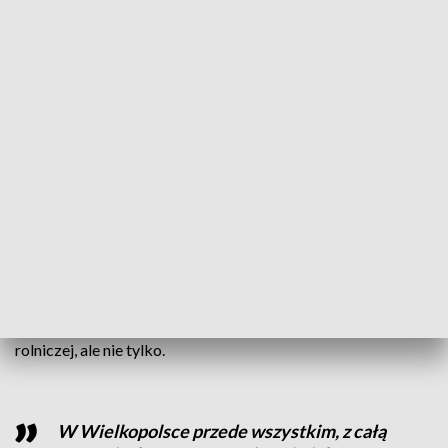
CZYTAJ TAKŻE:
Coraz mocniej zmieniają polską wieś.
Jest ich 317 tysięcy
Kto może starać się o dofinansowanie dla rolników?
O dofinansowanie mogą starać się osoby, które nie
ukończyły 41 lat, prowadzą gospodarstwo lub
zamierzają je prowadzić w ciągu 12 miesięcy od
podpisania umowy.
Wnioski można składać elektronicznie
od 1 czerwca do 30 lipca poprzez Platformę Usług
Elektronicznych Agencji.
Wielkopolska Izba Rolnicza podkreśla, że problemem dla
młodych
rolników
jest spadająca opłacalność produkcji
rolniczej, ale nie tylko.
W Wielkopolsce przede wszystkim, z całą