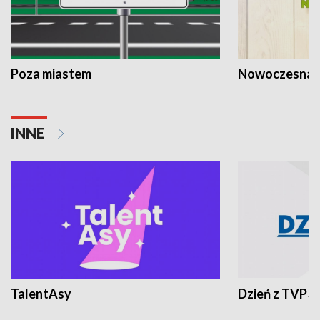
Poza miastem
Nowoczesna 
INNE
TalentAsy
Dzień z TVP3