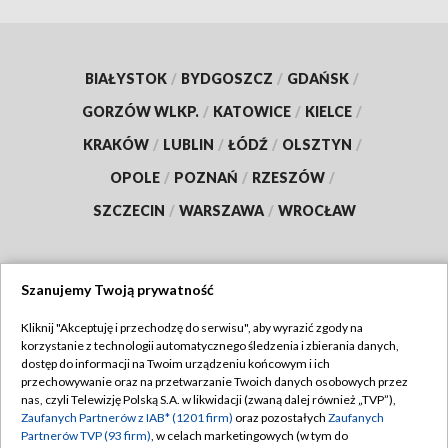
BIAŁYSTOK
/
BYDGOSZCZ
/
GDAŃSK
/
GORZÓW WLKP.
/
KATOWICE
/
KIELCE
/
KRAKÓW
/
LUBLIN
/
ŁÓDŹ
/
OLSZTYN
/
OPOLE
/
POZNAŃ
/
RZESZÓW
/
SZCZECIN
/
WARSZAWA
/
WROCŁAW
Szanujemy Twoją prywatność
Dołącz do nas:
Kliknij "Akceptuję i przechodzę do serwisu", aby wyrazić zgody na
korzystanie z technologii automatycznego śledzenia i zbierania danych,
TVP
dostęp do informacji na Twoim urządzeniu końcowym i ich
Abonament TVP
przechowywanie oraz na przetwarzanie Twoich danych osobowych przez
Regulamin TVP
nas, czyli Telewizję Polską S.A. w likwidacji (zwaną dalej również „TVP”),
Emisja w TVP
Zaufanych Partnerów z IAB* (1201 firm)
oraz pozostałych
Zaufanych
Polityka prywatności
Partnerów TVP (93 firm)
, w celach marketingowych (w tym do
Centrum informacji TVP