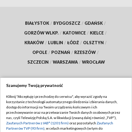
BIAŁYSTOK
/
BYDGOSZCZ
/
GDAŃSK
/
GORZÓW WLKP.
/
KATOWICE
/
KIELCE
/
KRAKÓW
/
LUBLIN
/
ŁÓDŹ
/
OLSZTYN
/
OPOLE
/
POZNAŃ
/
RZESZÓW
/
SZCZECIN
/
WARSZAWA
/
WROCŁAW
Szanujemy Twoją prywatność
Dołącz do nas:
Kliknij "Akceptuję i przechodzę do serwisu", aby wyrazić zgody na
korzystanie z technologii automatycznego śledzenia i zbierania danych,
TVP
dostęp do informacji na Twoim urządzeniu końcowym i ich
Abonament TVP
przechowywanie oraz na przetwarzanie Twoich danych osobowych przez
Regulamin TVP
nas, czyli Telewizję Polską S.A. w likwidacji (zwaną dalej również „TVP”),
Emisja w TVP
Zaufanych Partnerów z IAB* (1201 firm)
oraz pozostałych
Zaufanych
Polityka prywatności
Partnerów TVP (93 firm)
, w celach marketingowych (w tym do
Centrum informacji TVP