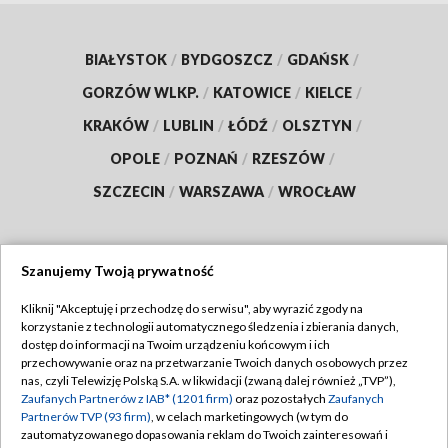
BIAŁYSTOK
/
BYDGOSZCZ
/
GDAŃSK
/
GORZÓW WLKP.
/
KATOWICE
/
KIELCE
/
KRAKÓW
/
LUBLIN
/
ŁÓDŹ
/
OLSZTYN
/
OPOLE
/
POZNAŃ
/
RZESZÓW
/
SZCZECIN
/
WARSZAWA
/
WROCŁAW
Szanujemy Twoją prywatność
Dołącz do nas:
Kliknij "Akceptuję i przechodzę do serwisu", aby wyrazić zgody na
korzystanie z technologii automatycznego śledzenia i zbierania danych,
TVP
dostęp do informacji na Twoim urządzeniu końcowym i ich
Abonament TVP
przechowywanie oraz na przetwarzanie Twoich danych osobowych przez
Regulamin TVP
nas, czyli Telewizję Polską S.A. w likwidacji (zwaną dalej również „TVP”),
Emisja w TVP
Polityka prywatności
Zaufanych Partnerów z IAB* (1201 firm)
oraz pozostałych
Zaufanych
Partnerów TVP (93 firm)
, w celach marketingowych (w tym do
Centrum informacji TVP
Moje zgody
zautomatyzowanego dopasowania reklam do Twoich zainteresowań i