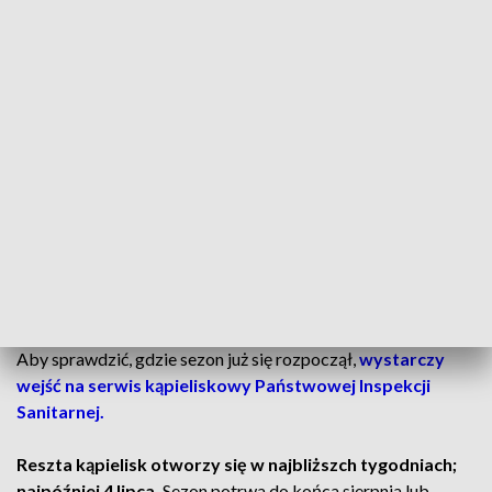
dotyczące dostępnej tam infrastruktury.
1 czerwca otwarta została znaczna część wielkopolskich
kąpielisk.
To m.in. kąpielisko na Jeziorze Wilczyńskim
(Mrówki – Kownaty, gmina Wilczyn, powiat koniński),
kąpielisko na Jeziorze Pątnowskim (Konin) czy na Jeziorze
Powidzkim w Giewartowie w gminie Ostrowite.
CZYTAJ TAKŻE:
Te drzewa mają szansę na ważny tytuł. Trzy
rosną w Wielkopolsce
Sprawdź serwis kąpieliskowy
Aby sprawdzić, gdzie sezon już się rozpoczął,
wystarczy
wejść na serwis kąpieliskowy Państwowej Inspekcji
Sanitarnej.
Reszta kąpielisk otworzy się w najbliższch tygodniach;
najpóźniej 4 lipca.
Sezon potrwa do końca sierpnia lub