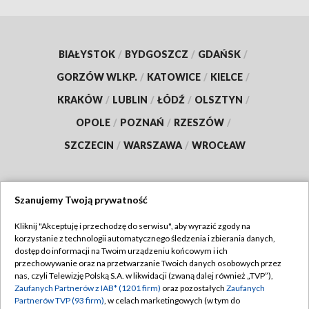
BIAŁYSTOK
/
BYDGOSZCZ
/
GDAŃSK
/
GORZÓW WLKP.
/
KATOWICE
/
KIELCE
/
KRAKÓW
/
LUBLIN
/
ŁÓDŹ
/
OLSZTYN
/
OPOLE
/
POZNAŃ
/
RZESZÓW
/
SZCZECIN
/
WARSZAWA
/
WROCŁAW
Szanujemy Twoją prywatność
Dołącz do nas:
Kliknij "Akceptuję i przechodzę do serwisu", aby wyrazić zgody na
korzystanie z technologii automatycznego śledzenia i zbierania danych,
TVP
dostęp do informacji na Twoim urządzeniu końcowym i ich
Abonament TVP
przechowywanie oraz na przetwarzanie Twoich danych osobowych przez
Regulamin TVP
nas, czyli Telewizję Polską S.A. w likwidacji (zwaną dalej również „TVP”),
Emisja w TVP
Zaufanych Partnerów z IAB* (1201 firm)
oraz pozostałych
Zaufanych
Polityka prywatności
Partnerów TVP (93 firm)
, w celach marketingowych (w tym do
Centrum informacji TVP