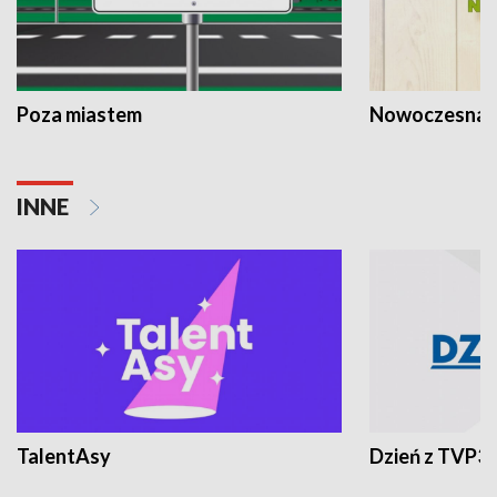
Poza miastem
Nowoczesna 
INNE
TalentAsy
Dzień z TVP3