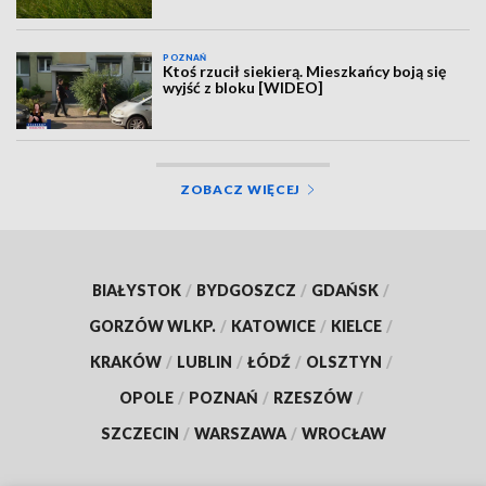
POZNAŃ
Ktoś rzucił siekierą. Mieszkańcy boją się
wyjść z bloku [WIDEO]
ZOBACZ WIĘCEJ
BIAŁYSTOK
/
BYDGOSZCZ
/
GDAŃSK
/
GORZÓW WLKP.
/
KATOWICE
/
KIELCE
/
KRAKÓW
/
LUBLIN
/
ŁÓDŹ
/
OLSZTYN
/
OPOLE
/
POZNAŃ
/
RZESZÓW
/
SZCZECIN
/
WARSZAWA
/
WROCŁAW