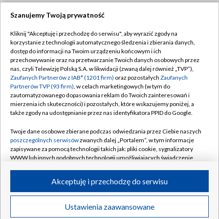
Szanujemy Twoją prywatność
Dołącz do nas:
Kliknij "Akceptuję i przechodzę do serwisu", aby wyrazić zgody na
korzystanie z technologii automatycznego śledzenia i zbierania danych,
TVP
dostęp do informacji na Twoim urządzeniu końcowym i ich
Abonament TVP
przechowywanie oraz na przetwarzanie Twoich danych osobowych przez
Regulamin TVP
nas, czyli Telewizję Polską S.A. w likwidacji (zwaną dalej również „TVP”),
Emisja w TVP
Polityka prywatności
Zaufanych Partnerów z IAB* (1201 firm)
oraz pozostałych
Zaufanych
Partnerów TVP (93 firm)
, w celach marketingowych (w tym do
Centrum informacji TVP
Moje zgody
zautomatyzowanego dopasowania reklam do Twoich zainteresowań i
mierzenia ich skuteczności) i pozostałych, które wskazujemy poniżej, a
Naziemna Telewizja Cyfrowa
Pomoc
także zgody na udostępnianie przez nas identyfikatora PPID do Google.
Sklep TVP
Biuro reklamy
Twoje dane osobowe zbierane podczas odwiedzania przez Ciebie naszych
Rada Programowa
Kontakt
poszczególnych serwisów
zwanych dalej „Portalem”, w tym informacje
zapisywane za pomocą technologii takich jak: pliki cookie, sygnalizatory
System NOS
WWW lub innych podobnych technologii umożliwiających świadczenie
dopasowanych i bezpiecznych usług, personalizację treści oraz reklam,
Informacje o nadawcy
Kanały
udostępnianie funkcji mediów społecznościowych oraz analizowanie
Akceptuję i przechodzę do serwisu
ruchu w Internecie.
Program dla prasy
©2026 Telewizja Polska S.A. w likwidacji
Biuro Reklamy
Twoje dane osobowe zbierane podczas odwiedzania przez Ciebie
Ustawienia zaawansowane
poszczególnych serwisów
na Portalu, takie jak adresy IP, identyfikatory
Ogłoszenie przetargowe